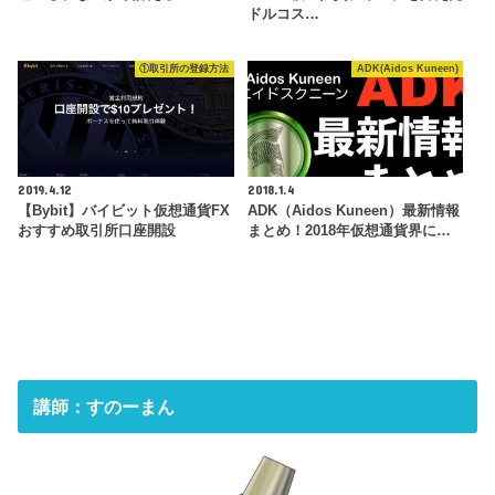
ドルコス…
①取引所の登録方法
ADK(Aidos Kuneen)
2019.4.12
2018.1.4
【Bybit】バイビット仮想通貨FX
ADK（Aidos Kuneen）最新情報
おすすめ取引所口座開設
まとめ！2018年仮想通貨界に…
講師：すのーまん