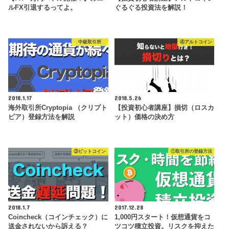
ルFX引退するってよ。
ぐるぐる投資法を解説！
中級取引所
④アルトコイン
2018.1.17
2018.5.26
海外取引所Cryptopia （クリプト
【投資初心者講座】損切（ロスカ
ピア）登録方法を解説
ット）価格の決め方
③ビットコイン
①取引所の登録方法
2018.1.7
2017.12.28
Coincheck（コインチェック）に
1,000円スタート！仮想通貨をコ
送金されないから訴える？
ツコツ積立投資。リスクを抑えた