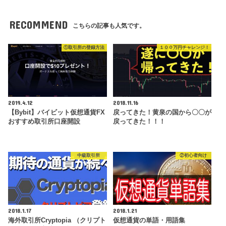
RECOMMEND
こちらの記事も人気です。
①取引所の登録方法
１００万円チャレンジ！
2019.4.12
2018.11.16
【Bybit】バイビット仮想通貨FX
戻ってきた！黄泉の国から〇〇が
おすすめ取引所口座開設
戻ってきた！！！
中級取引所
②初心者向け
2018.1.17
2018.1.21
海外取引所Cryptopia （クリプト
仮想通貨の単語・用語集