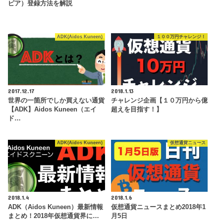
ピア）登録方法を解説
ADK(Aidos Kuneen)
１００万円チャレンジ！
2017.12.17
2018.1.13
世界の一箇所でしか買えない通貨
チャレンジ企画【１０万円から億
【ADK】Aidos Kuneen（エイ
超えを目指す！】
ド…
ADK(Aidos Kuneen)
仮想通貨ニュース
2018.1.4
2018.1.6
ADK（Aidos Kuneen）最新情報
仮想通貨ニュースまとめ2018年1
まとめ！2018年仮想通貨界に…
月5日