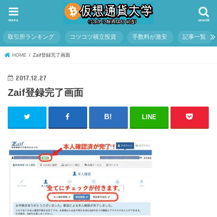
menu
search
取引所ランキング
コツコツ積立投資
手数料が激安
記事一覧
HOME
Zaif登録完了画面
2017.12.27
Zaif登録完了画面
LINE