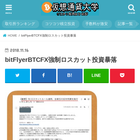
menu
search
取引所ランキング
コツコツ積立投資
手数料が激安
記事一覧
HOME
bitFlyerBTCFX強制ロスカット投資暴落
2018.11.16
bitFlyerBTCFX強制ロスカット投資暴落
LINE