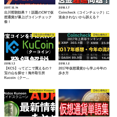
2017.12.14
2018.1.7
出川哲朗効果？！話題のCMで仮
Coincheck（コインチェック）に
想通貨が瀑上げコインチェック
送金されないから訴える？
祭！
①取引所の登録方法
②初心者向け
2018.1.3
2018.1.2
【KCS】ってどこで買えるの？
2017年仮想通貨から学ぶ今年の
宝の山を探せ！海外取引所
歩き方
Kucoin（クー…
ADK(Aidos Kuneen)
②初心者向け