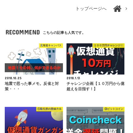
トップページへ
RECOMMEND
こちらの記事も人気です。
北海道キャンパス
１００万円チャレンジ！
2018.10.25
2018.1.13
地震で思った事メモ。反省と対
チャレンジ企画【１０万円から億
策・・・
超えを目指す！】
①取引所の登録方法
③ビットコイン