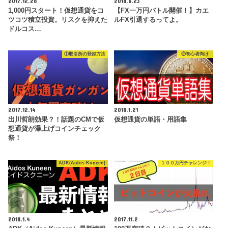
2017.12.28
2018.6.23
1,000円スタート！仮想通貨をコ
【FX一万円バトル開催！】カエ
ツコツ積立投資。リスクを抑えた
ルFX引退するってよ。
ドルコス…
①取引所の登録方法
②初心者向け
2017.12.14
2018.1.21
出川哲朗効果？！話題のCMで仮
仮想通貨の単語・用語集
想通貨が瀑上げコインチェック
祭！
ADK(Aidos Kuneen)
１００万円チャレンジ！
2018.1.4
2017.11.2