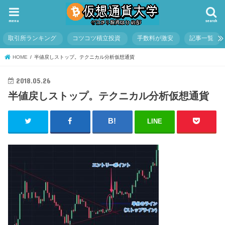
menu
search
取引所ランキング
コツコツ積立投資
手数料が激安
記事一覧
HOME
半値戻しストップ。テクニカル分析仮想通貨
2018.05.26
半値戻しストップ。テクニカル分析仮想通貨
LINE