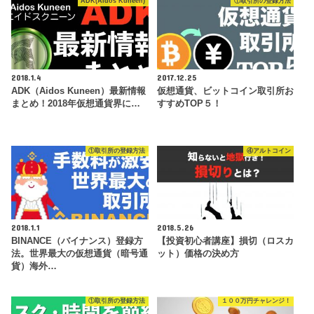
ADK(Aidos Kuneen)
①取引所の登録方法
2018.1.4
2017.12.25
ADK（Aidos Kuneen）最新情報
仮想通貨、ビットコイン取引所お
まとめ！2018年仮想通貨界に…
すすめTOP５！
①取引所の登録方法
④アルトコイン
2018.1.1
2018.5.26
BINANCE（バイナンス）登録方
【投資初心者講座】損切（ロスカ
法。世界最大の仮想通貨（暗号通
ット）価格の決め方
貨）海外…
①取引所の登録方法
１００万円チャレンジ！