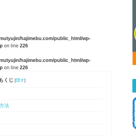
mutyujin/hajimebu.com/public_html/wp-
hp
on line
226
mutyujin/hajimebu.com/public_html/wp-
hp
on line
226
もくじ
[
隠す
]
は
録方法