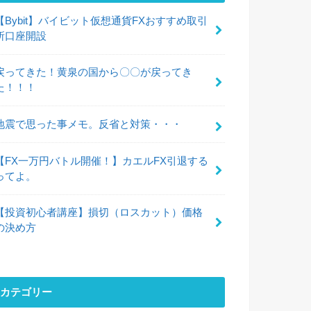
【Bybit】バイビット仮想通貨FXおすすめ取引
所口座開設
戻ってきた！黄泉の国から〇〇が戻ってき
た！！！
地震で思った事メモ。反省と対策・・・
【FX一万円バトル開催！】カエルFX引退する
ってよ。
【投資初心者講座】損切（ロスカット）価格
の決め方
カテゴリー