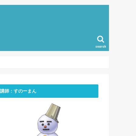
search
講師：すのーまん