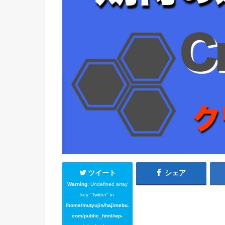
ツイート
シェア
Warning
: Undefined array
key "Twitter" in
/home/mutyujin/hajimebu.
com/public_html/wp-