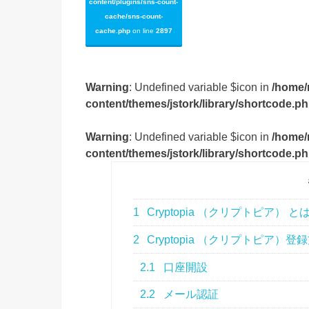
content/plugins/sns-count-
cache/sns-count-
cache.php
on line
2897
Warning
: Undefined variable $icon in
/home/
content/themes/jstork/library/shortcode.p
Warning
: Undefined variable $icon in
/home/
content/themes/jstork/library/shortcode.p
1
Cryptopia （クリプトピア） と
2
Cryptopia （クリプトピア）登
2.1
口座開設
2.2
メール認証