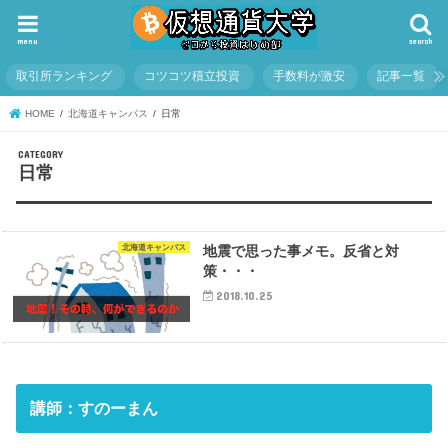
menu
search
取引所ランキング
コツコツ積立投資
手数料が激安
記事一覧
HOME
北海道キャンパス
日常
日常
北海道キャンパス
地震で思った事メモ。反省と対
策・・・
2018.10.25
講師：すのーまん