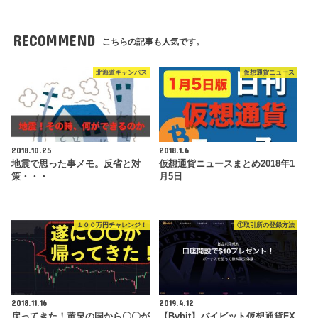
RECOMMEND
こちらの記事も人気です。
北海道キャンパス
仮想通貨ニュース
2018.10.25
2018.1.6
地震で思った事メモ。反省と対
仮想通貨ニュースまとめ2018年1
策・・・
月5日
１００万円チャレンジ！
①取引所の登録方法
2018.11.16
2019.4.12
戻ってきた！黄泉の国から〇〇が
【Bybit】バイビット仮想通貨FX