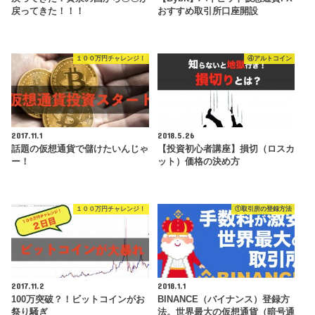
戻ってきた！！！
おすすめ取引所口座開設
１００万円チャレンジ！
④アルトコイン
2017.11.1
2018.5.26
話題の仮想通貨で儲けたいんじゃ
【投資初心者講座】損切（ロスカ
ー！
ット）価格の決め方
１００万円チャレンジ！
①取引所の登録方法
2017.11.2
2018.1.1
100万突破？！ビットコインがお
BINANCE（バイナンス）登録方
祭り騒ぎ
法。世界最大の仮想通貨（暗号通