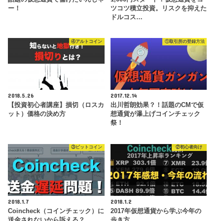
ー！
ツコツ積立投資。リスクを抑えた
ドルコス…
④アルトコイン
①取引所の登録方法
2018.5.26
2017.12.14
【投資初心者講座】損切（ロスカ
出川哲朗効果？！話題のCMで仮
ット）価格の決め方
想通貨が瀑上げコインチェック
祭！
③ビットコイン
②初心者向け
2018.1.7
2018.1.2
Coincheck（コインチェック）に
2017年仮想通貨から学ぶ今年の
送金されないから訴える？
歩き方