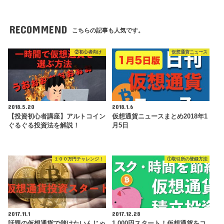
RECOMMEND
こちらの記事も人気です。
②初心者向け
仮想通貨ニュース
2018.5.20
2018.1.6
【投資初心者講座】アルトコイン
仮想通貨ニュースまとめ2018年1
ぐるぐる投資法を解説！
月5日
１００万円チャレンジ！
①取引所の登録方法
2017.11.1
2017.12.28
話題の仮想通貨で儲けたいんじゃ
1,000円スタート！仮想通貨をコ