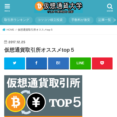
menu
search
取引所ランキング
コツコツ積立投資
手数料が激安
記事一覧
HOME
仮想通貨取引所オススメtop５
2017.12.25
仮想通貨取引所オススメtop５
LINE